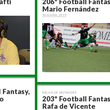
afti
206º Football Fantas
Mario Fernández
30 octubre, 2019
 Fantasy,
RACING DE SANTANDER
ro
203º Football Fantas
Rafa de Vicente