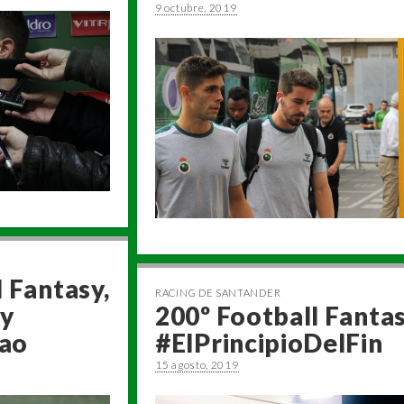
9 octubre, 2019
 Fantasy,
RACING DE SANTANDER
 y
200º Football Fantas
ao
#ElPrincipioDelFin
15 agosto, 2019