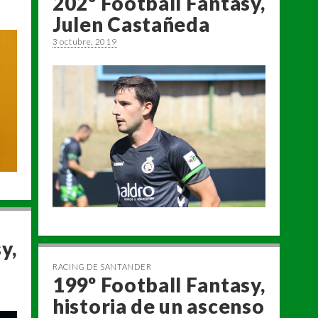
202º Football Fantasy,
Julen Castañeda
3 octubre, 2019
y,
RACING DE SANTANDER
199º Football Fantasy,
historia de un ascenso