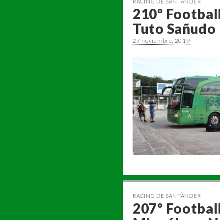
RACING DE SANTANDER
210º Football
Tuto Sañudo
27 noviembre, 2019
RACING DE SANTANDER
207º Football