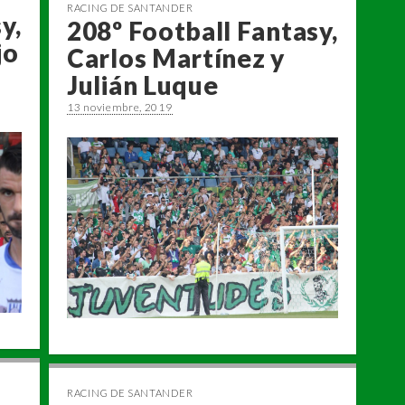
RACING DE SANTANDER
y,
208º Football Fantasy,
jo
Carlos Martínez y
Julián Luque
13 noviembre, 2019
RACING DE SANTANDER