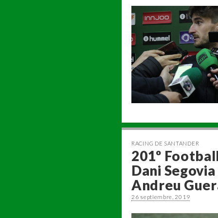
RACING DE SANTANDER
201º Football
Dani Segovia
Andreu Guer
26 septiembre, 2019