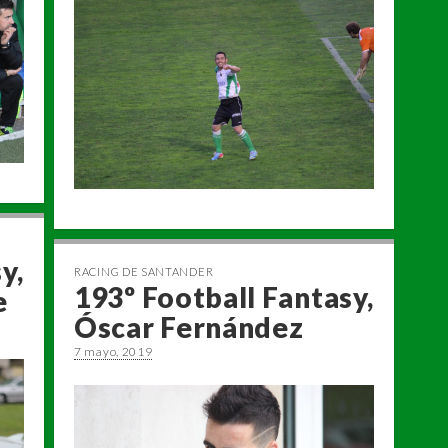
y,
RACING DE SANTANDER
193º Football Fantasy,
e
Óscar Fernández
7 mayo, 2019