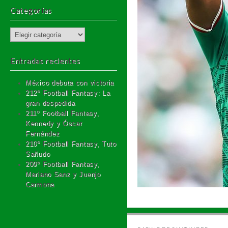
Categorías
Categorías
Entradas recientes
México debuta con victoria
212º Football Fantasy: La
gran despedida
211º Football Fantasy,
Kennedy y Óscar
Fernández
210º Football Fantasy, Tuto
Sañudo
209º Football Fantasy,
Mariano Sanz y Juanjo
Carmona