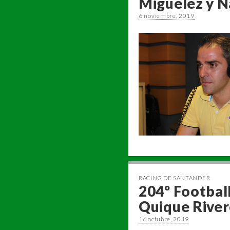
Miguélez y N
6 noviembre, 2019
RACING DE SANTANDER
204º Football
Quique Rive
16 octubre, 2019