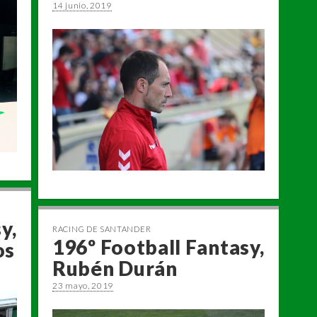
14 junio, 2019
y,
RACING DE SANTANDER
196º Football Fantasy,
os
Rubén Durán
23 mayo, 2019