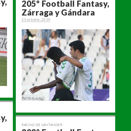
y,
205º Football Fantasy,
Zárraga y Gándara
23 octubre, 2019
y,
RACING DE SANTANDER