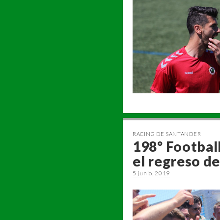
RACING DE SANTANDER
198º Football
el regreso de
5 junio, 2019