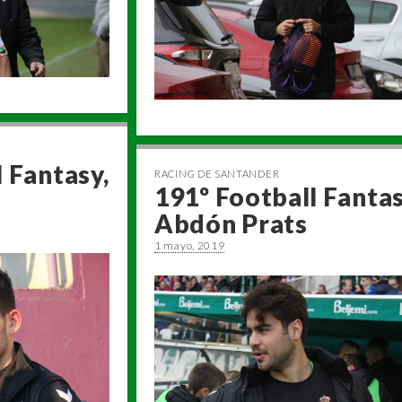
 Fantasy,
RACING DE SANTANDER
191º Football Fantas
o
Abdón Prats
1 mayo, 2019