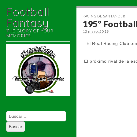
Football
RACING DE SANTANDER
Fantasy
195º Football
THE GLORY OF YOUR
15 mayo, 2019
MEMORIES
El Real Racing Club emp
El próximo rival de la e
Skip to content
Main menu
Buscar: