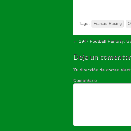
Tags:
Francis Racing
O
← 194º Football Fantasy, G
Post navigation
Deja un comentar
Tu dirección de correo elect
Comentario