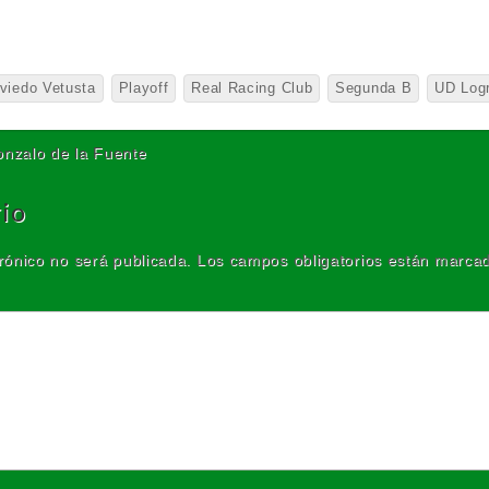
viedo Vetusta
Playoff
Real Racing Club
Segunda B
UD Log
onzalo de la Fuente
io
rónico no será publicada.
Los campos obligatorios están marca