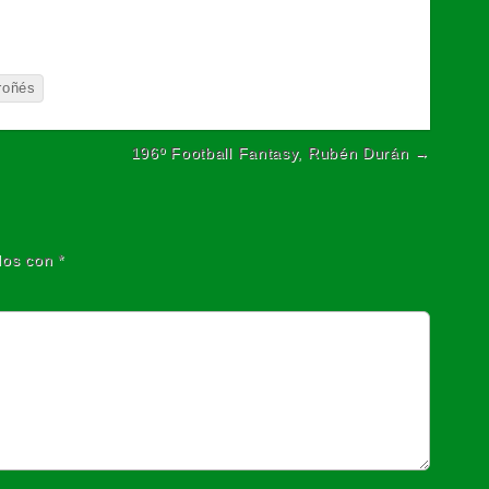
roñés
196º Football Fantasy, Rubén Durán →
dos con
*