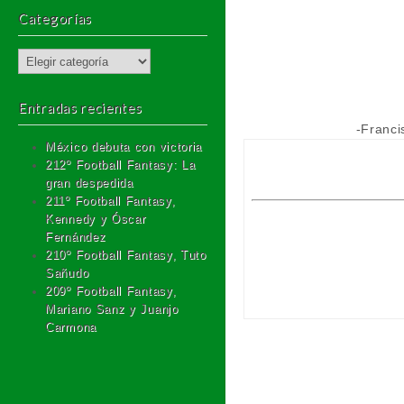
Categorías
Categorías
Entradas recientes
-Franci
México debuta con victoria
212º Football Fantasy: La
gran despedida
211º Football Fantasy,
Kennedy y Óscar
Fernández
210º Football Fantasy, Tuto
Sañudo
209º Football Fantasy,
Mariano Sanz y Juanjo
Carmona