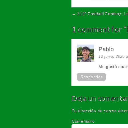
← 212º Football Fantasy: L
Post navigation
1 comment for “
Pablo
12 junio, 2026 
Me gustó much
Responder
Deja un comentar
Tu dirección de correo elect
Comentario