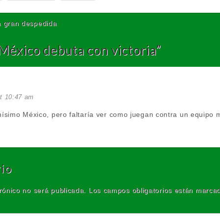
a gran despedida
México debuta con victoria
”
at 10:47 am
ísimo México, pero faltaría ver como juegan contra un equipo
io
rónico no será publicada.
Los campos obligatorios están marca