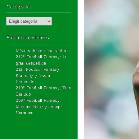
Categorías
Categorías
Entradas recientes
México debuta con victoria
212º Football Fantasy: La
gran despedida
211º Football Fantasy,
Kennedy y Óscar
Fernández
210º Football Fantasy, Tuto
Sañudo
209º Football Fantasy,
Mariano Sanz y Juanjo
Carmona