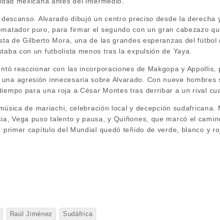
lidad mexicana antes del intermedio.
el descanso. Alvarado dibujó un centro preciso desde la derech
ematador puro, para firmar el segundo con un gran cabezazo qu
ista de Gilberto Mora, una de las grandes esperanzas del fútbol
taba con un futbolista menos tras la expulsión de Yaya.
tentó reaccionar con las incorporaciones de Makgopa y Appollis
 una agresión innecesaria sobre Alvarado. Con nueve hombres s
tiempo para una roja a César Montes tras derribar a un rival cu
re música de mariachi, celebración local y decepción sudafrican
ia, Vega puso talento y pausa, y Quiñones, que marcó el camino h
l primer capítulo del Mundial quedó teñido de verde, blanco y ro
Raúl Jiménez
Sudáfrica