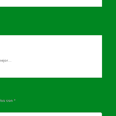
 mejor…
dos con
*