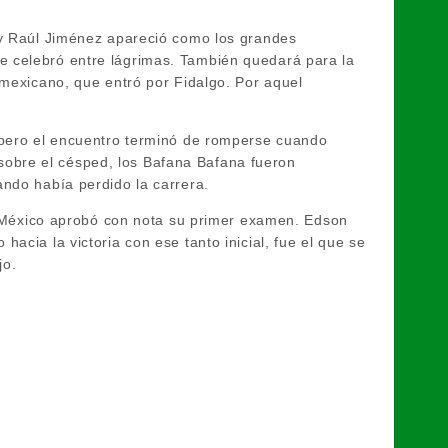
a y Raúl Jiménez apareció como los grandes
e celebró entre lágrimas. También quedará para la
 mexicano, que entró por Fidalgo. Por aquel
, pero el encuentro terminó de romperse cuando
obre el césped, los Bafana Bafana fueron
ando había perdido la carrera.
a. México aprobó con nota su primer examen. Edson
acia la victoria con ese tanto inicial, fue el que se
jo.