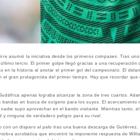
uirre asumió la iniciativa desde los primeros compases. Tras u
el último tercio. El primer golpe llegó gracias a una recuperación
s en la historia al anotar el primer gol del campeonato. El del
en el gran protagonista del primer tiempo. Hay que recordar que
.
Sudáfrica apenas lograba alcanzar la zona de tres cuartos. Ada
s bandas en busca de oxígeno para los suyos. El acercamiento má
 nadie supo aprovechar en el bando visitante. Mientras tanto, e
d y ninguna de verdadero peligro para su rival.
 con un disparo al palo tras una buena descarga de Gutiérrez, 
iobra acrobática que encontró la imponente respuesta de Willi