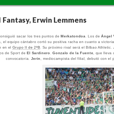
l Fantasy, Erwin Lemmens
onsiguió sacar los tres puntos de
Merkatondoa
. Los de
Ángel 
 el equipo cántabro cortó su positiva racha en cuanto a victori
n en el
Grupo II de 2ªB
. Su próximo rival será el Bilbao Athletic.
os de Sport de
El Sardinero
.
Gonzalo de la Fuente
, que lleva
convocatoria.
Jerin
, mediocampista del filial, debutó con el