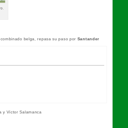
ro.
el combinado belga, repasa su paso por
Santander
ta y Víctor Salamanca