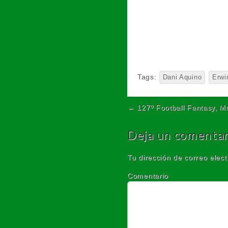
Tags:
Dani Aquino
Erw
← 127º Football Fantasy, Ma
Post navigation
Deja un comentar
Tu dirección de correo elect
Comentario