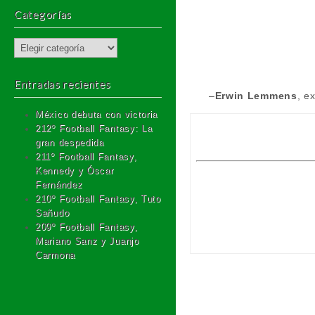
Categorías
Categorías
Entradas recientes
–
Erwin Lemmens
, e
México debuta con victoria
212º Football Fantasy: La
gran despedida
211º Football Fantasy,
Kennedy y Óscar
Fernández
210º Football Fantasy, Tuto
Sañudo
209º Football Fantasy,
Mariano Sanz y Juanjo
Carmona