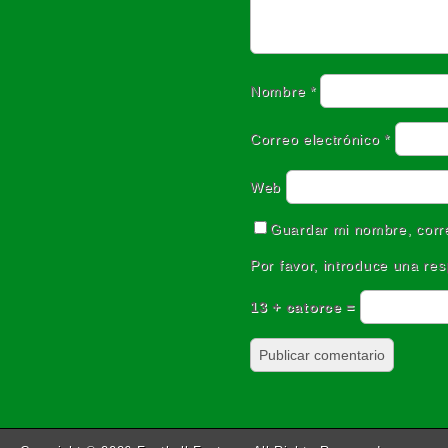
Nombre
*
Correo electrónico
*
Web
Guardar mi nombre, corre
Por favor, introduce una res
13 + catorce =