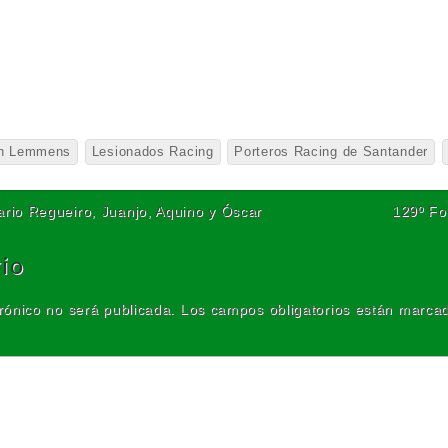
in Lemmens
Lesionados Racing
Porteros Racing de Santander
rio Regueiro, Juanjo, Aquino y Óscar
129º Fo
io
rónico no será publicada.
Los campos obligatorios están marca