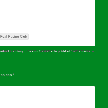
Real Racing Club
otball Fantasy, Josemi Castañeda y Mikel Santamaría →
dos con
*